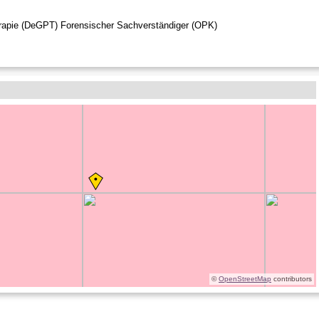
erapie (DeGPT) Forensischer Sachverständiger (OPK)
©
OpenStreetMap
contributors