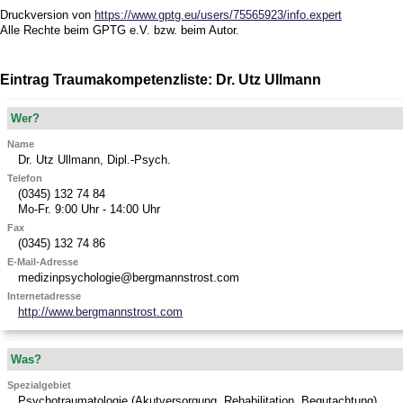
Druckversion von
https://www.gptg.eu/users/75565923/info.expert
Alle Rechte beim GPTG e.V. bzw. beim Autor.
Eintrag Traumakompetenzliste: Dr. Utz Ullmann
Wer?
Name
Dr.
Utz
Ullmann
,
Dipl.-Psych.
Telefon
(0345) 132 74 84
Mo-Fr. 9:00 Uhr - 14:00 Uhr
Fax
(0345) 132 74 86
E-Mail-Adresse
medizinpsychologie@bergmannstrost.com
Internetadresse
http://www.bergmannstrost.com
Was?
Spezialgebiet
Psychotraumatologie (Akutversorgung, Rehabilitation, Begutachtung)