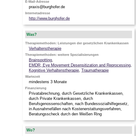
E-Mail-Adresse
praxis@burghofer.de
Internetadresse
http://www.burghofer.de
Was?
Therapiemethoden: Leistungen der gesetzlichen Krankenkassen
Verhaltenstherapie
Therapiemethoden: weitere Spezialisierungen
Brainspotting
,
EMDR, Eye Movement Desensitization and Reprocessing
,
Kognitive Verhaltenstherapie
,
Traumatherapie
Wartezeit
mindestens 3 Monate
Finanzierung
Privatabrechnung, durch Gesetzliche Krankenkassen,
durch Private Krankenkassen, durch
Berufsgenossenschaften, nach Bundessozialhilfegesetz,
in Ausnahmefällen nach Kostenerstattungsverfahren,
Beratungsscheck durch den Weißen Ring
Wo?