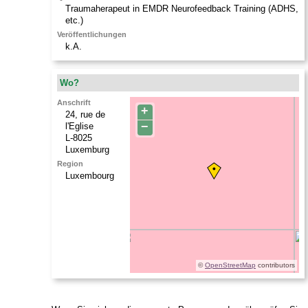
Traumaherapeut in EMDR Neurofeedback Training (ADHS,
etc.)
Veröffentlichungen
k.A.
Wo?
Anschrift
+
24, rue de
−
l'Eglise
L-8025
Luxemburg
Region
Luxembourg
©
OpenStreetMap
contributors