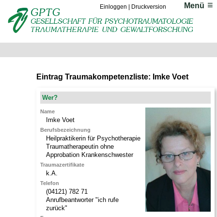
Menü
Einloggen
|
Druckversion
Eintrag Traumakompetenzliste: Imke Voet
Wer?
Name
Imke
Voet
Berufsbezeichnung
Heilpraktikerin für Psychotherapie
Traumatherapeutin ohne
Approbation Krankenschwester
Traumazertifikate
k.A.
Telefon
(04121) 782 71
Anrufbeantworter "ich rufe
zurück"