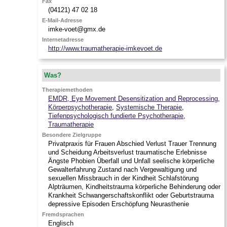
Fax
(04121) 47 02 18
E-Mail-Adresse
imke-voet@gmx.de
Internetadresse
http://www.traumatherapie-imkevoet.de
Was?
Therapiemethoden
EMDR, Eye Movement Desensitization and Reprocessing
,
Körperpsychotherapie
,
Systemische Therapie
,
Tiefenpsychologisch fundierte Psychotherapie
,
Traumatherapie
Besondere Zielgruppe
Privatpraxis für Frauen Abschied Verlust Trauer Trennung
und Scheidung Arbeitsverlust traumatische Erlebnisse
Ängste Phobien Überfall und Unfall seelische körperliche
Gewalterfahrung Zustand nach Vergewaltigung und
sexuellen Missbrauch in der Kindheit Schlafstörung
Alpträumen, Kindheitstrauma körperliche Behinderung oder
Krankheit Schwangerschaftskonflikt oder Geburtstrauma
depressive Episoden Erschöpfung Neurasthenie
Fremdsprachen
Englisch