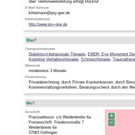
über Telefonweiterleitung erfolgt Rückruf
E-Mail-Adresse
kittelmann@psy-goe.de
Internetadresse
http://www.psy-goe.de
Was?
Therapiemethoden
Dialektisch-behaviorale Therapie
,
EMDR, Eye Movement Dese
Kognitive Verhaltenstherapie
,
Schmerztherapie
,
Traumathera
Wartezeit
mindestens 3 Monate
Finanzierung
Privatabrechnung, durch Private Krankenkassen, durch Beru
Kostenerstattungsverfahren, Beratungsscheck durch den We
Wo?
Anschrift
+
Praxisadresse: c/o Weidenbreite 6a
−
Postanschrift: Friedensstraße 7
Weidenbreite 6a
37083
Göttingen