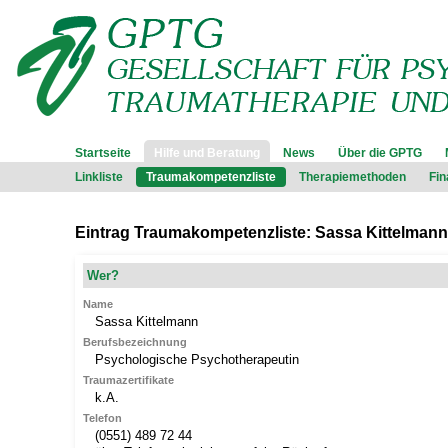
Startseite
Hilfe und Beratung
News
Über die GPTG
Linkliste
Traumakompetenzliste
Therapiemethoden
Fi
Eintrag Traumakompetenzliste: Sassa Kittelmann
Wer?
Name
Sassa
Kittelmann
Berufsbezeichnung
Psychologische Psychotherapeutin
Traumazertifikate
k.A.
Telefon
(0551) 489 72 44