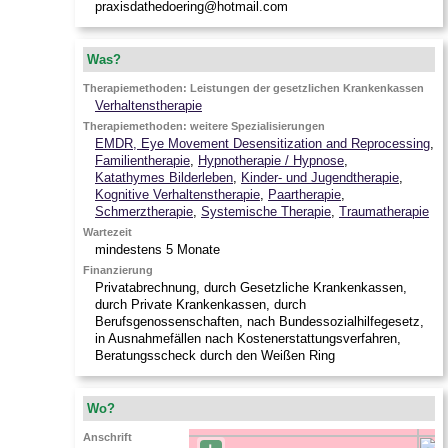
praxisdathedoering@hotmail.com
Was?
Therapiemethoden: Leistungen der gesetzlichen Krankenkassen
Verhaltenstherapie
Therapiemethoden: weitere Spezialisierungen
EMDR, Eye Movement Desensitization and Reprocessing
,
Familientherapie
,
Hypnotherapie / Hypnose
,
Katathymes Bilderleben
,
Kinder- und Jugendtherapie
,
Kognitive Verhaltenstherapie
,
Paartherapie
,
Schmerztherapie
,
Systemische Therapie
,
Traumatherapie
Wartezeit
mindestens 5 Monate
Finanzierung
Privatabrechnung, durch Gesetzliche Krankenkassen,
durch Private Krankenkassen, durch
Berufsgenossenschaften, nach Bundessozialhilfegesetz,
in Ausnahmefällen nach Kostenerstattungsverfahren,
Beratungsscheck durch den Weißen Ring
Wo?
Anschrift